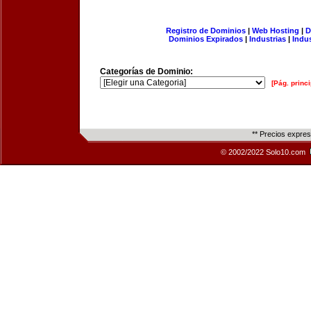
Registro de Dominios
|
Web Hosting
|
D
Dominios Expirados
|
Industrias
|
Indu
Categorías de Dominio:
[Pág. princi
** Precios expre
© 2002/2022 Solo10.com