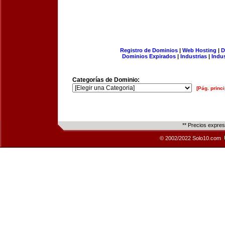
Registro de Dominios
|
Web Hosting
|
D
Dominios Expirados
|
Industrias
|
Indu
Categorías de Dominio:
[Pág. princi
** Precios expre
© 2002/2022 Solo10.com