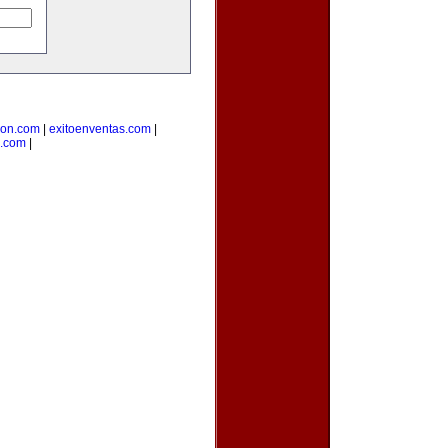
cion.com
|
exitoenventas.com
|
.com
|