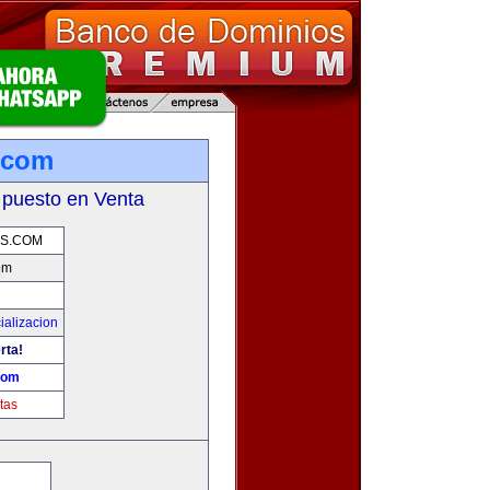
.com
 puesto en Venta
AS.COM
om
ializacion
rta!
com
tas