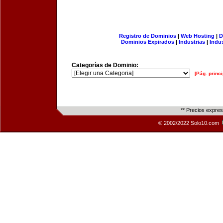
Registro de Dominios
|
Web Hosting
|
D
Dominios Expirados
|
Industrias
|
Indu
Categorías de Dominio:
[Pág. princi
** Precios expre
© 2002/2022 Solo10.com