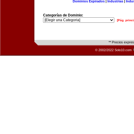
Dominios Expirados
|
Industrias
|
Indu
Categorías de Dominio:
[Pág. princi
** Precios expre
© 2002/2022 Solo10.com