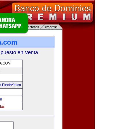
a.com
 puesto en Venta
A.COM
m
 ElectrÃ³nico
!
om
tas