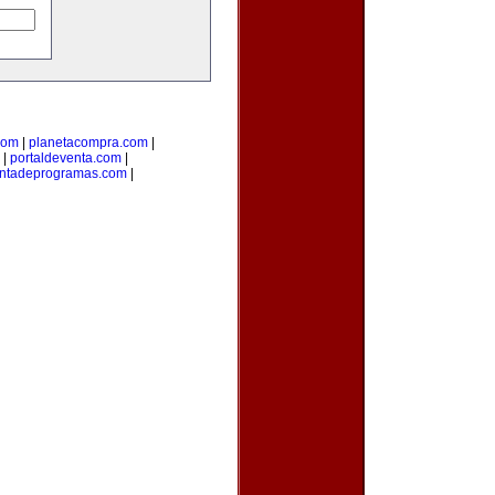
com
|
planetacompra.com
|
|
portaldeventa.com
|
ntadeprogramas.com
|