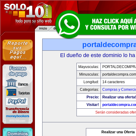
portaldecompr
El dueño de este dominio lo ha
Mayusculas:
PORTALDECOMPR
Minusculas:
portaldecompra.co
Longitud:
14 caracteres
Categorias:
Compras y Comercio
Precio:
Realizar una oferta
Visitar!
portaldecompra.c
Serán consideradas ofer
Realizar una Oferta