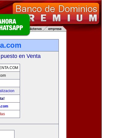
ta.com
 puesto en Venta
ENTA.COM
.com
alizacion
ta!
a.com
tas