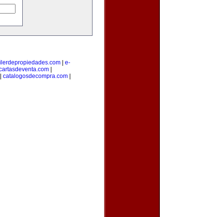
ilerdepropiedades.com
|
e-
cartasdeventa.com
|
|
catalogosdecompra.com
|