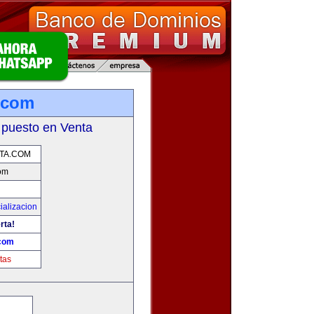
.com
 puesto en Venta
TA.COM
om
ializacion
rta!
com
tas