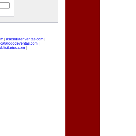
om
|
asesoriaenventas.com
|
|
catalogodeventas.com
|
blicitarios.com
|