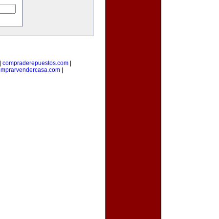
|
compraderepuestos.com
|
omprarvendercasa.com
|