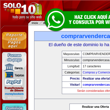
comprarvenderc
El dueño de este dominio lo ha
Mayusculas:
COMPRARVENDER
Minusculas:
comprarvendercasa
Longitud:
17 caracteres
Categorias:
Compras y Comercio
Precio:
Realizar una oferta
Visitar!
comprarvendercas
Serán consideradas ofer
Realizar una Oferta