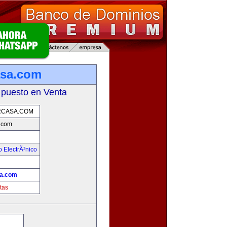
asa.com
 puesto en Venta
CASA.COM
.com
 ElectrÃ³nico
!
a.com
tas