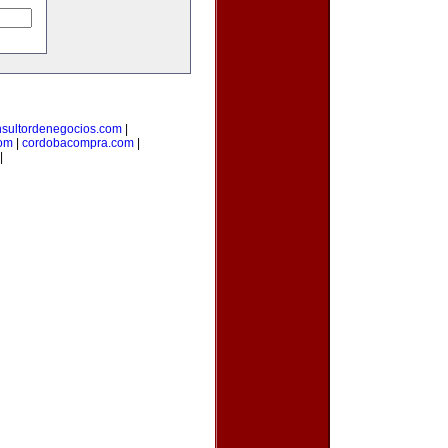
nsultordenegocios.com
|
com
|
cordobacompra.com
|
|