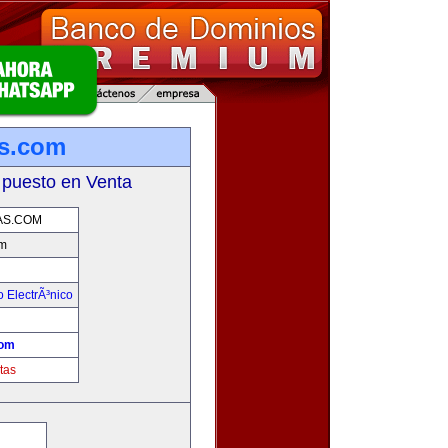
s.com
 puesto en Venta
S.COM
m
 ElectrÃ³nico
!
com
tas