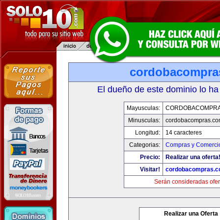
cordobacompra
El dueño de este dominio lo ha
Mayusculas:
CORDOBACOMPRA
Minusculas:
cordobacompras.co
Longitud:
14 caracteres
Categorias:
Compras y Comercio
Precio:
Realizar una oferta
Visitar!
cordobacompras.
Serán consideradas ofer
Realizar una Oferta