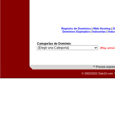
Registro de Dominios
|
Web Hosting
|
D
Dominios Expirados
|
Industrias
|
Indu
Categorías de Dominio:
[Pág. princi
** Precios expre
© 2002/2022 Solo10.com