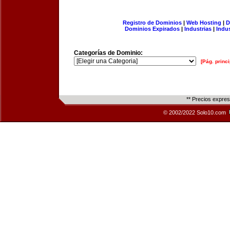
Registro de Dominios
|
Web Hosting
|
D
Dominios Expirados
|
Industrias
|
Indu
Categorías de Dominio:
[Pág. princi
** Precios expre
© 2002/2022 Solo10.com