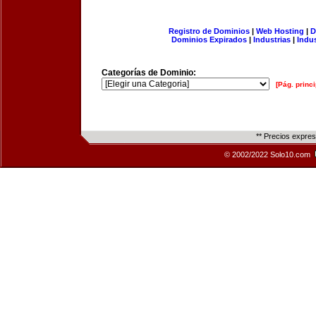
Registro de Dominios
|
Web Hosting
|
D
Dominios Expirados
|
Industrias
|
Indu
Categorías de Dominio:
[Pág. princi
** Precios expre
© 2002/2022 Solo10.com