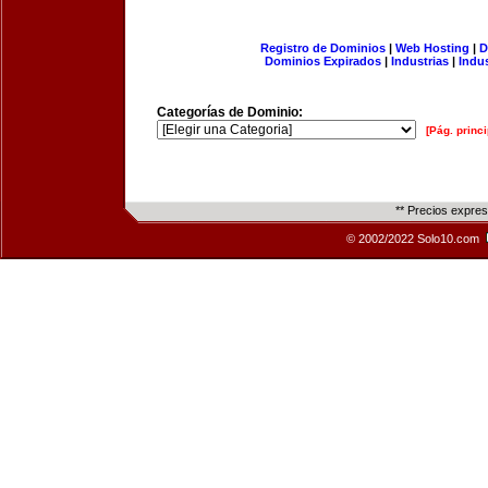
Registro de Dominios
|
Web Hosting
|
D
Dominios Expirados
|
Industrias
|
Indu
Categorías de Dominio:
[Pág. princi
** Precios expre
© 2002/2022 Solo10.com