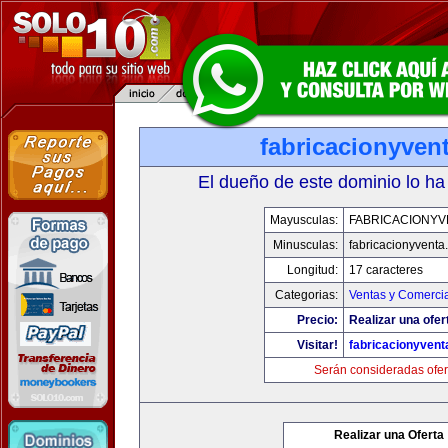
fabricacionyven
El dueño de este dominio lo ha
Mayusculas:
FABRICACIONYV
Minusculas:
fabricacionyventa
Longitud:
17 caracteres
Categorias:
Ventas y Comercia
Precio:
Realizar una ofer
Visitar!
fabricacionyven
Serán consideradas ofer
Realizar una Oferta