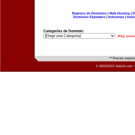
Registro de Dominios
|
Web Hosting
|
D
Dominios Expirados
|
Industrias
|
Indu
Categorías de Dominio:
[Pág. princi
** Precios expre
© 2002/2022 Solo10.com