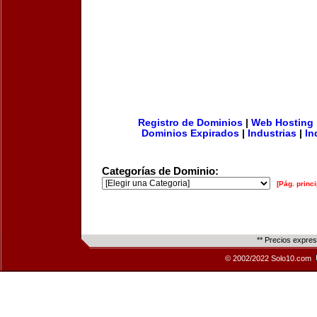
Registro de Dominios
|
Web Hosting
Dominios Expirados
|
Industrias
|
In
Categorías de Dominio:
[Pág. princi
** Precios expre
© 2002/2022 Solo10.com