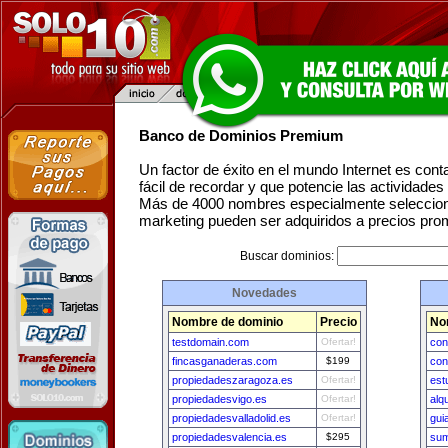
Banco de Dominios Premium
Un factor de éxito en el mundo Internet es con
fácil de recordar y que potencie las actividade
Más de 4000 nombres especialmente seleccion
marketing pueden ser adquiridos a precios pro
Buscar dominios:
Novedades
Nombre de dominio
Precio
No
testdomain.com
Ofertar!
con
fincasganaderas.com
$199
con
propiedadeszaragoza.es
Ofertar!
est
propiedadesvigo.es
Ofertar!
alq
propiedadesvalladolid.es
Ofertar!
gui
propiedadesvalencia.es
$295
sum