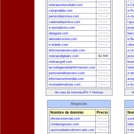
noticiasentucelular.com
Ofertar!
e-Ci
campoaldia.com
Ofertar!
e-Pu
partesdeprensa.com
Ofertar!
e-ci
cadenadeportiva.com
Ofertar!
i-gu
e-periodismo.com
Ofertar!
prop
dataguia.com
Ofertar!
bar
diariodecocina.com
Ofertar!
e-B
e-boletin.com
Ofertar!
cibe
informesdemercado.com
Ofertar!
e-U
noticiasdigitales.com
$2,500
prov
noticiasgolf.com
Ofertar!
bras
tecnologiasdelainformacion.com
Ofertar!
hote
panoramafinanciero.com
Ofertar!
e-do
informacionmundial.com
Ofertar!
areq
revistadenoticias.com
Ofertar!
e-br
Ver mas de InformaciÃ³n Y Noticias
V
Negocios
Nombre de dominio
Precio
Nom
ofertacomercial.com
Ofertar!
soci
rondanegocios.com
Ofertar!
futb
oportunidadesdemercado.com
Ofertar!
e-te