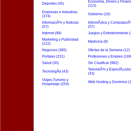
Economia, Dinero y Finan
Deportes (45)
(113)
Empresas e Industrias
Gobierno (16)
(374)
InformaciÃ³n y Noticias
InformÃ¡tica y ComputaciÃ
(57)
(57)
Internet (99)
Juegos y Entretenimiento (
Marketing y Publicidad
Medicina (9)
(122)
Negocios (385)
Ofertas de la Semana (12)
Portales (231)
Profesiones y Empleo (169
Salud (30)
Sin Clasificar (982)
TelevisiÃ³n y EspectÃ¡culo
TecnologÃ­a (43)
(33)
Viajes,Turismo y
Web Hosting y Dominios (
Hospedaje (254)