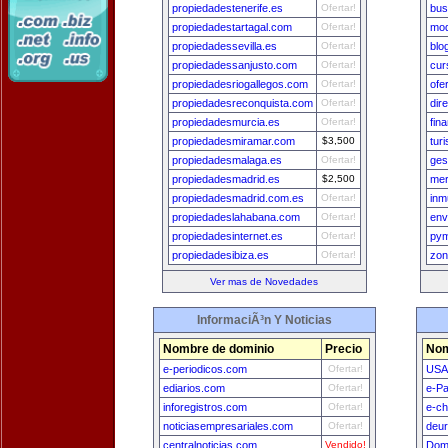
propiedadestenerife.es
Ofertar!
bus
propiedadestartagal.com
Ofertar!
mod
propiedadessevilla.es
Ofertar!
blo
propiedadessanjusto.com
Ofertar!
cur
propiedadesriogallegos.com
Ofertar!
ofe
propiedadesreconquista.com
Ofertar!
dir
propiedadesmurcia.es
Ofertar!
fin
propiedadesmiramar.com
$3,500
tur
propiedadesmalaga.es
Ofertar!
ges
propiedadesmadrid.es
$2,500
mer
propiedadesmadrid.com.es
Ofertar!
inm
propiedadeslahabana.com
Ofertar!
env
propiedadesinternet.es
Ofertar!
pym
propiedadesibiza.es
Ofertar!
zon
Ver mas de Novedades
InformaciÃ³n Y Noticias
Nombre de dominio
Precio
Nom
e-periodicos.com
Ofertar!
USA
ediarios.com
Ofertar!
e-Pa
inforegistros.com
Ofertar!
e-ch
noticiasempresariales.com
Ofertar!
deu
centralnoticias.com
Vendido!
Dom