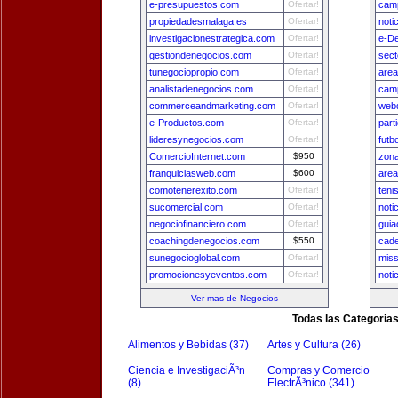
e-presupuestos.com
Ofertar!
camp
propiedadesmalaga.es
Ofertar!
noti
investigacionestrategica.com
Ofertar!
e-D
gestiondenegocios.com
Ofertar!
sect
tunegociopropio.com
Ofertar!
area
analistadenegocios.com
Ofertar!
camp
commerceandmarketing.com
Ofertar!
webd
e-Productos.com
Ofertar!
part
lideresynegocios.com
Ofertar!
futb
ComercioInternet.com
$950
zon
franquiciasweb.com
$600
area
comotenerexito.com
Ofertar!
teni
sucomercial.com
Ofertar!
noti
negociofinanciero.com
Ofertar!
gui
coachingdenegocios.com
$550
cade
sunegocioglobal.com
Ofertar!
miss
promocionesyeventos.com
Ofertar!
noti
Ver mas de Negocios
Todas las Categoria
Alimentos y Bebidas (37)
Artes y Cultura (26)
Ciencia e InvestigaciÃ³n
Compras y Comercio
(8)
ElectrÃ³nico (341)