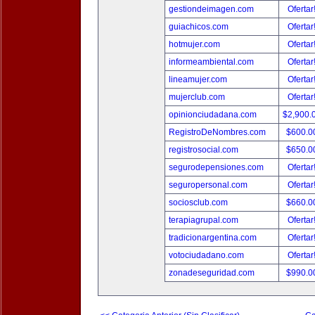
gestiondeimagen.com
Ofertar
guiachicos.com
Ofertar
hotmujer.com
Ofertar
informeambiental.com
Ofertar
lineamujer.com
Ofertar
mujerclub.com
Ofertar
opinionciudadana.com
$2,900.
RegistroDeNombres.com
$600.0
registrosocial.com
$650.0
segurodepensiones.com
Ofertar
seguropersonal.com
Ofertar
sociosclub.com
$660.0
terapiagrupal.com
Ofertar
tradicionargentina.com
Ofertar
votociudadano.com
Ofertar
zonadeseguridad.com
$990.0