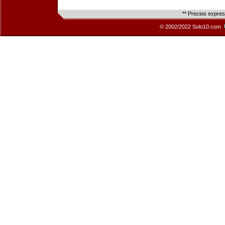
** Precios expre
© 2002/2022 Solo10.com