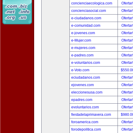
concienciaecologica.com
Ofertar
concienciasocial.com
Ofertar
e-ciudadanos.com
Ofertar
e-comunidad.com
Ofertar
e-jovenes.com
Ofertar
e-Mujer.com
Ofertar
e-mujeres.com
Ofertar
e-padres.com
Ofertar
e-voluntarios.com
Ofertar
e-Voto.com
$550.0
eciudadanos.com
Ofertar
ejovenes.com
Ofertar
eleccionesusa.com
Ofertar
epadres.com
Ofertar
evoluntarios.com
Ofertar
fiestadelaprimavera.com
$980.0
foroamerica.com
Ofertar
forodepolitica.com
Ofertar