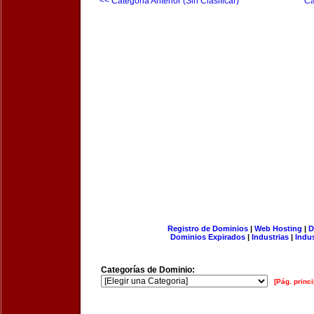
<< Categoria Anterior (Sin Clasificar)
Ca
Registro de Dominios
|
Web Hosting
|
D
Dominios Expirados
|
Industrias
|
Indu
Categorías de Dominio:
[Pág. princi